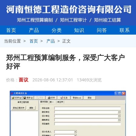
首页
产品
分类
知识
问答
联系
当前位置 >
首页
>
产品
> 正文
郑州工程预算编制服务，深受广大客户
好评
面议
价格：
2026-08-06 12:37:01 13469次浏览