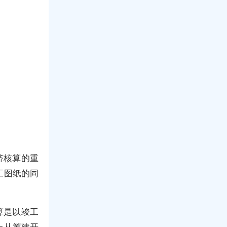
济核算的重
工图纸的同
算是以竣工
上从筹建开