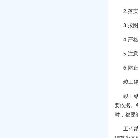
2.落
3.按
4.严
5.注
6.防
竣工
竣工
要依据。
时，都要
工程
结算为基