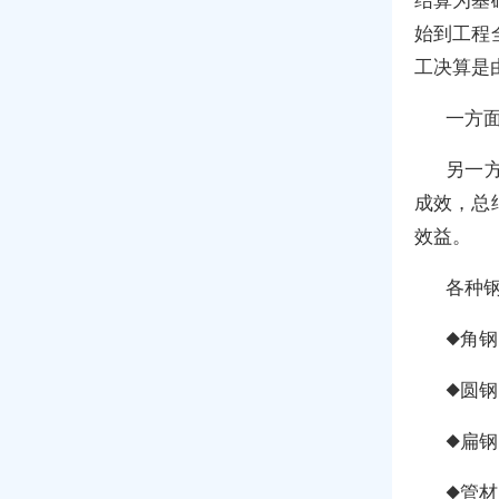
始到工程
工决算是
一方
另一
成效，总
效益。
各种
◆角钢
◆圆钢
◆扁钢
◆管材