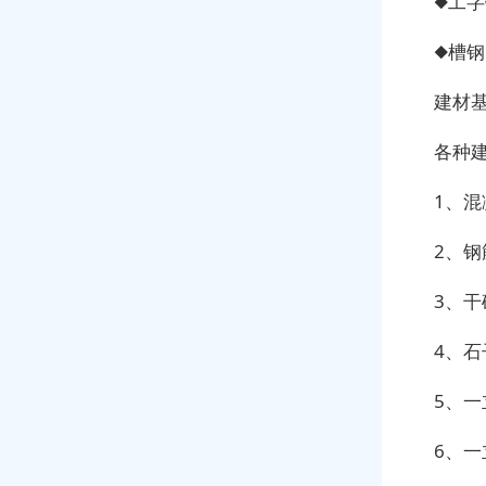
◆工字
◆槽钢
建材
各种
1、混
2、钢
3、干
4、石
5、一
6、一