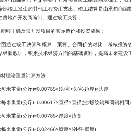
全部竣工发生的其他工程费用支出。竣工结算是由承包商编
由房地产开发商编制。通过竣工决算，
面能够正确反映开发项目的实际造价和投资成果；
方面通过竣工决算和概算、预算、合同价的对比，考核投资
结经验教训，积累技术经济方面的基础资料，提高未来建设
钢材理论重量计算方法：
:每米重量(公斤)=0.00785×(边宽+边宽-边厚)×边厚
:每米重量(公斤)=0.00617×直径×直径(注:螺纹钢和圆钢相同)
:每米重量(公斤)=0.00785×厚度×边宽
:每米重量(公斤)=0.02466×壁厚×(外径-壁厚)